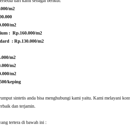
tersedia dari kami sebagai berikut:
.000/m2
00.000
.000/m2
ium :
Rp.160.000/m2
ndard
: Rp.130.000/m2
.000/m2
.000/m2
0.000/m2
500/keping
rumput sintetis anda bisa menghubungi kami yaitu. Kami melayani ko
erbaik dan terjamin.
ng tertera di bawah ini :