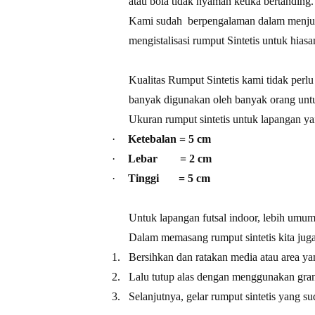
atau bola tidak nyaman ketika bertanding.
Kami sudah
berpengalaman dalam menju
mengistalisasi rumput Sintetis untuk hia
Kualitas Rumput Sintetis kami tidak perl
banyak digunakan oleh banyak orang untu
Ukuran rumput sintetis untuk lapangan ya
·
Ketebalan = 5 cm
·
Lebar
= 2 cm
·
Tinggi
= 5 cm
Untuk lapangan futsal indoor, lebih um
Dalam memasang rumput sintetis kita jug
1.
Bersihkan dan ratakan media atau area yan
2.
Lalu tutup alas dengan menggunakan grani
3.
Selanjutnya, gelar rumput sintetis yang su