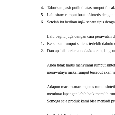
4.
Taburkan pasir putih di atas rumput futsa
5.
Lalu siram rumput buatan/sintetis dengan 
6.
Setelah itu berikan
infill
secara tipis deng
Lalu begitu juga dengan cara perawatan da
1.
Bersihkan rumput sintetis terlebih dahul
2.
Dan apabila terkena noda/kotoran, langsu
Anda tidak harus menyirami rumput sintet
merawatnya maka rumput tersebut akan ter
Adapun macam-macam jenis rumut sintetis y
membuat lapangan lebih baik memilih ru
Semoga saja produk kami bisa menjadi pro