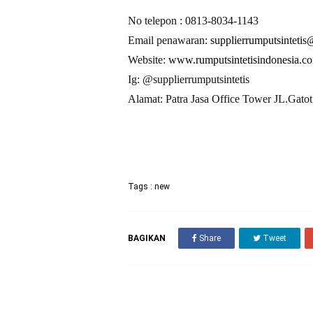
No telepon : 0813-8034-1143
Email penawaran:
supplierrumputsinteti
Website:
www.rumputsintetisindonesia.c
Ig: @supplierrumputsintetis
Alamat: Patra Jasa Office Tower JL.Gat
Tags :
new
BAGIKAN
Share
Tweet