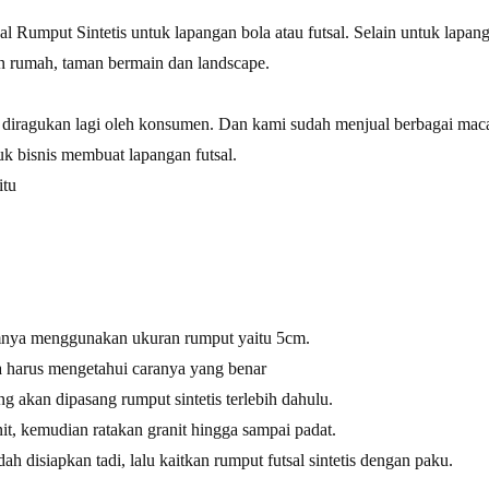
al
Rumput Sintetis untuk lapangan bola atau futsal. Selain untuk lapang
san rumah, taman bermain dan landscape.
u diragukan lagi oleh konsumen. Dan kami sudah menjual berbagai maca
k bisnis membuat lapangan futsal.
itu
umnya menggunakan ukuran rumput yaitu 5cm.
a harus mengetahui caranya yang benar
g akan dipasang rumput sintetis terlebih dahulu.
t, kemudian ratakan granit hingga sampai padat.
dah disiapkan tadi, lalu kaitkan rumput futsal sintetis dengan paku.