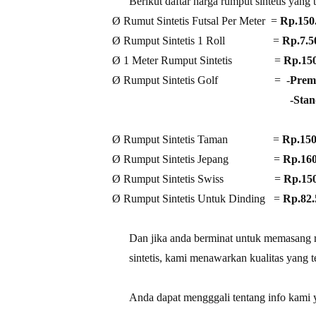
Berikut daftar harga rumput sintetis yang 
Ø
Rumut Sintetis Futsal Per Meter
=
Rp.150
Ø
Rumput Sintetis 1 Roll
=
Rp.7.5
Ø
1 Meter Rumput Sintetis
=
Rp.150
Ø
Rumput Sintetis Golf
=
-
Prem
-Sta
Ø
Rumput Sintetis Taman
=
Rp.150
Ø
Rumput Sintetis Jepang
=
Rp.160
Ø
Rumput Sintetis Swiss
=
Rp.15
Ø
Rumput Sintetis Untuk Dinding
=
Rp.82.
Dan jika anda berminat untuk memasang
sintetis, kami menawarkan kualitas yang t
Anda dapat mengggali tentang info kami ya