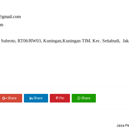
s@gmail.com
om
ot Subroto, RT06/RW03, Kuningan,Kuningan TIM. Kec. Setiabudi,
Jak
Share
Share
Pin
Share
Jasa Pe