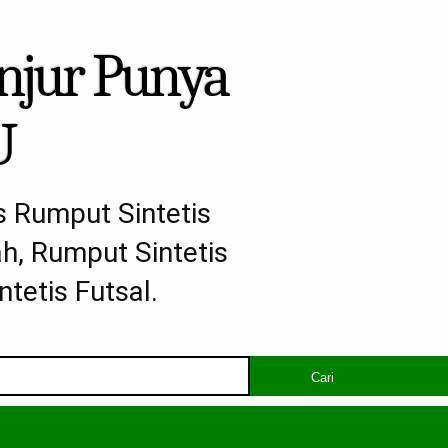
anjur Punya
U
s Rumput Sintetis
h, Rumput Sintetis
tetis Futsal.
Cari