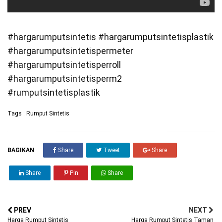
#hargarumputsintetis #hargarumputsintetisplastik
#hargarumputsintetispermeter
#hargarumputsintetisperroll
#hargarumputsintetisperm2
#rumputsintetisplastik
Tags :
Rumput Sintetis
BAGIKAN
Share
Tweet
Share
Share
Pin
Share
PREV
NEXT
Harga Rumput Sintetis
Harga Rumput Sintetis Taman