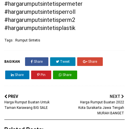
#hargarumputsintetispermeter
#hargarumputsintetisperroll
#hargarumputsintetisperm2
#hargarumputsintetisplastik
Tags :
Rumput Sintetis
BAGIKAN
Share
Tweet
Share
Share
Pin
Share
PREV
NEXT
Harga Rumput Buatan Untuk
Harga Rumput Buatan 2022
Taman Karawang BIG SALE
Kota Surakarta Jawa Tengah
MURAH BANGET